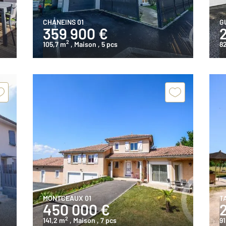
CHANEINS 01
G
359 900 €
2
105,7 m
, Maison
, 5 pcs
8
MONTCEAUX 01
T
450 000 €
2
141,2 m
, Maison
, 7 pcs
9