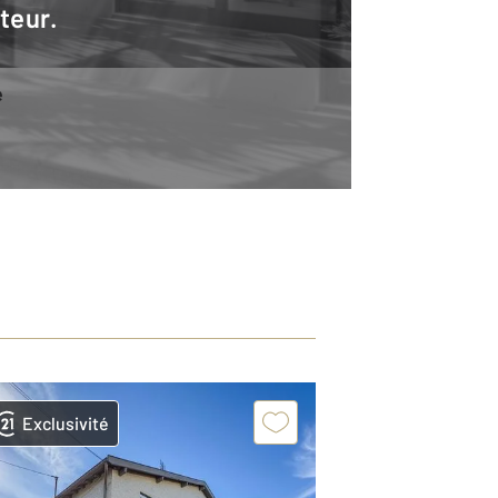
teur.
e
Exclusivité