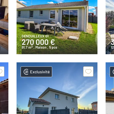
GENOUILLEUX 01
B
270 000 €
2
91,7 m
, Maison
, 5 pcs
1
Exclusivité