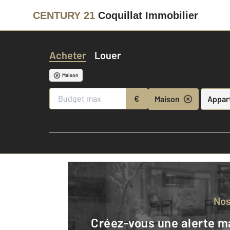
CENTURY 21
Coquillat Immobilier
Acheter
Louer
Maison
€
Maison
Appar
No
Créez-vous une alerte mail pour être averti quand une annonce est en ligne et consultez la