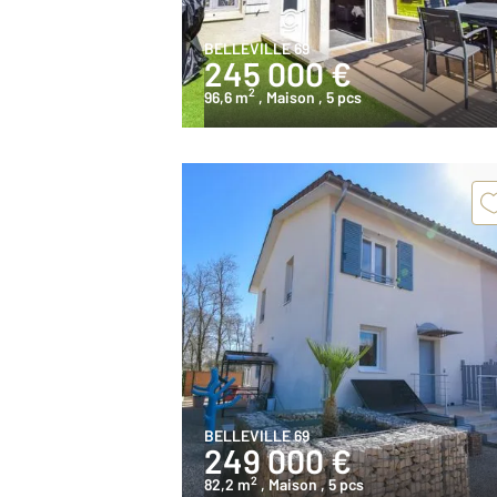
BELLEVILLE 69
245 000 €
2
96,6 m
, Maison
, 5 pcs
BELLEVILLE 69
249 000 €
2
82,2 m
, Maison
, 5 pcs