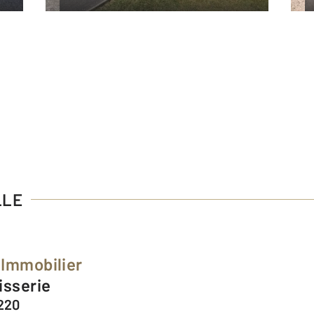
LLE
 Immobilier
hisserie
220