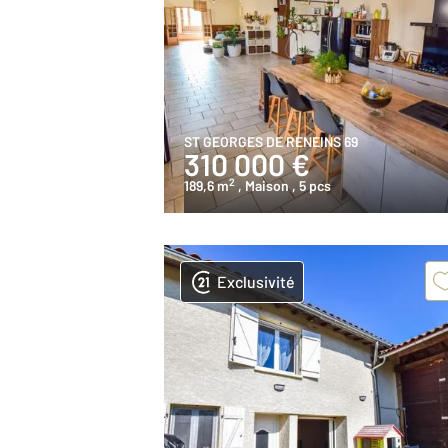
ST GEORGES DE RENEINS 69
310 000 €
2
189,6 m
, Maison
, 5 pcs
Exclusivité