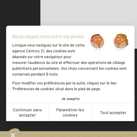
Parlons de vous, parlons biens
500 m
©
Mappy
Votre agence est notée
Achat
Location
Vente
Gestion
9,0
/
10
9,3/10