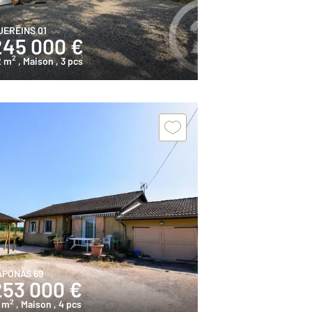
UEREINS 01
245 000 €
2
2 m
, Maison
, 3 pcs
APONAS 69
253 000 €
2
1 m
, Maison
, 4 pcs