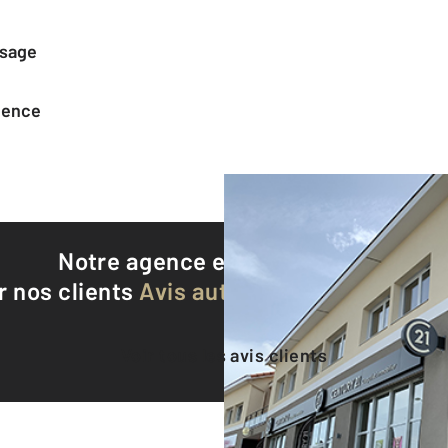
ssage
agence
Notre agence est notée
9,0/10
r nos clients
Avis authentifiés par Qualite
Voir tous les avis clients