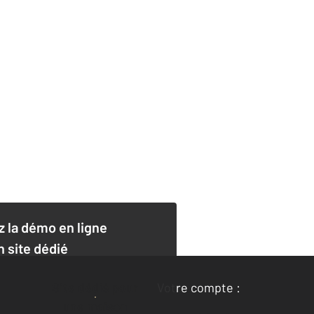
 la démo en ligne
n site dédié
Site dédié pour
Votre compte :
une maison