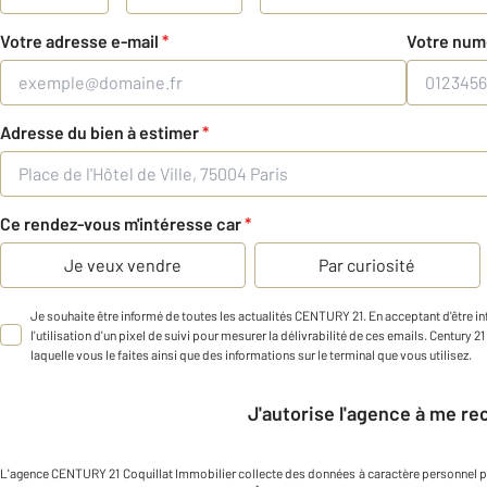
Votre adresse e-mail
*
Votre num
Adresse du bien à estimer
*
Ce rendez-vous m'intéresse car
*
Je veux vendre
Par curiosité
Je souhaite être informé de toutes les actualités CENTURY 21. En acceptant d'être 
l'utilisation d'un pixel de suivi pour mesurer la délivrabilité de ces emails. Century 2
laquelle vous le faites ainsi que des informations sur le terminal que vous utilisez.
J'autorise l'agence à me r
L'agence
CENTURY 21 Coquillat Immobilier
collecte des données à caractère personnel
p