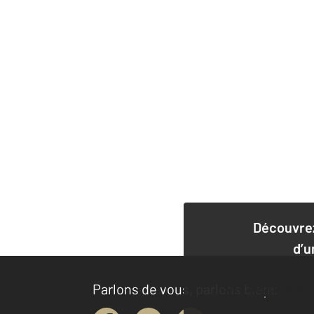
Découvrez
d’u
Site dédié pour
Parlons de vous, parlons biens
un appartement