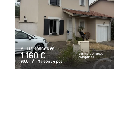
VILLIE MORGON 69
1 160 €
par mois charges
comprises
2
90,0 m
, Maison
, 4 pcs