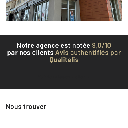
Envoyer un message
Téléphoner à l'agence
Notre agence est notée
9,0/10
par nos clients
Avis authentifiés par
Qualitelis
Voir tous les avis clients
Nous trouver