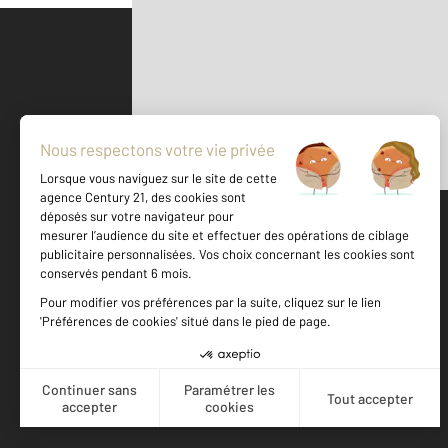
Parlons de vous, parlons biens
500 m
©
Mappy
Votre agence est notée
Achat
Location
Vente
Gestion
9,0
/
10
9,3/10