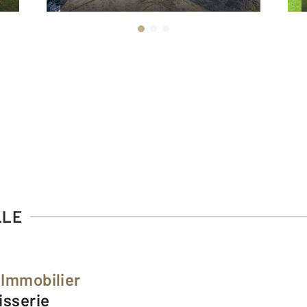
LLE
 Immobilier
hisserie