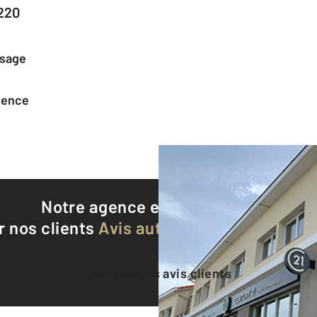
220
ssage
agence
Notre agence est notée
9,0/10
r nos clients
Avis authentifiés par Qualite
Voir tous les avis clients