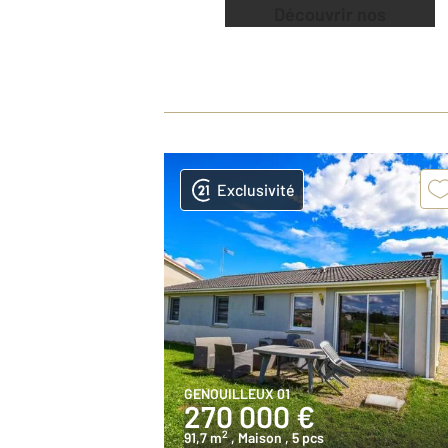
Découvrir nos
offres
Exclusivité
GENOUILLEUX 01
270 000 €
2
91,7 m
, Maison
, 5 pcs