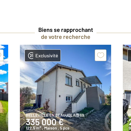
Biens se rapprochant
de votre recherche
Exclusivité
BELLEVILLE EN BEAUJOLAIS 69
B
335 000 €
2
122,5 m
, Maison
, 5 pcs
9