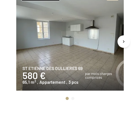
ST ETIENNE DES OULLIERES 69
VI
580 €
1
par mois charges
comprises
2
65,1 m
, Appartement
, 3 pcs
90