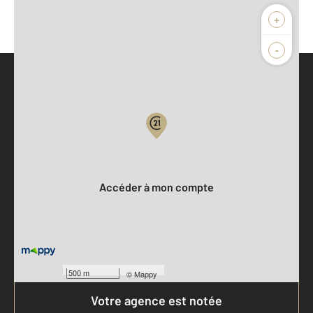
+
-
Parlons de vous, parlons biens
Votre compte :
Accéder à mon compte
500 m
©
Mappy
Votre agence est notée