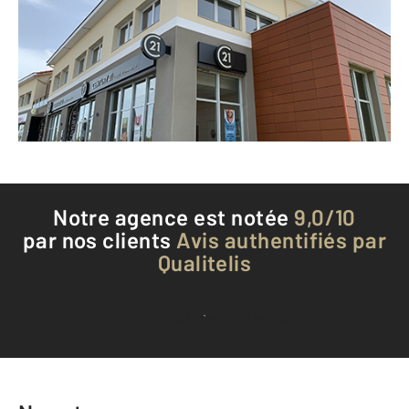
BELLEVILLE - 69220
Envoyer un message
Téléphoner à l'agence
Notre agence est notée
9,0/10
par nos clients
Avis authentifiés par
Qualitelis
Voir tous les avis clients