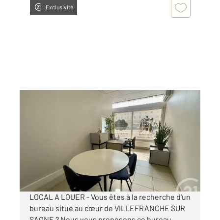
Exclusivité
VILLEFRANCHE SUR SAONE 69
2
13 m
, 1 pièce
Ref : 6328
Appartement Local à louer
320 €
par mois charges comprises
LOCAL A LOUER - Vous êtes à la recherche d'un
bureau situé au cœur de VILLEFRANCHE SUR
SAONE ? Nous vous proposons ce bureau