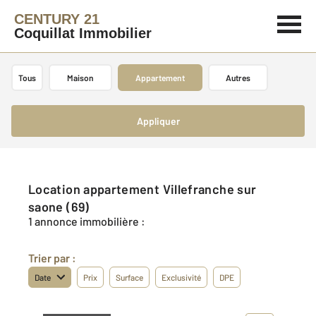
CENTURY 21
Coquillat Immobilier
Tous
Maison
Appartement
Autres
Appliquer
Location appartement Villefranche sur
saone (69)
1 annonce immobilière :
Trier par :
Date
Prix
Surface
Exclusivité
DPE