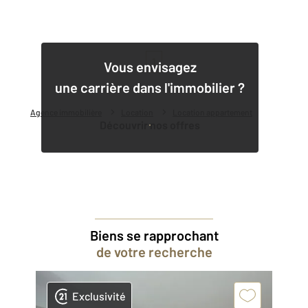
1
Vous envisagez
une carrière dans l'immobilier ?
Agence immobilière
Location
Location appartement
Découvrir nos offres
Biens se rapprochant
de votre recherche
Exclusivité